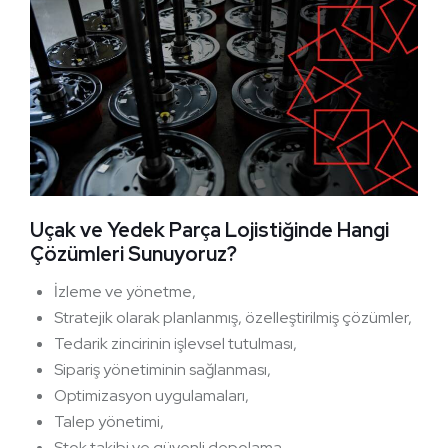
Uçak ve Yedek Parça Lojistiğinde Hangi
Çözümleri Sunuyoruz?
İzleme ve yönetme,
Stratejik olarak planlanmış, özelleştirilmiş çözümler,
Tedarik zincirinin işlevsel tutulması,
Sipariş yönetiminin sağlanması,
Optimizasyon uygulamaları,
Talep yönetimi,
Stok takibi ve güvenli depolama,