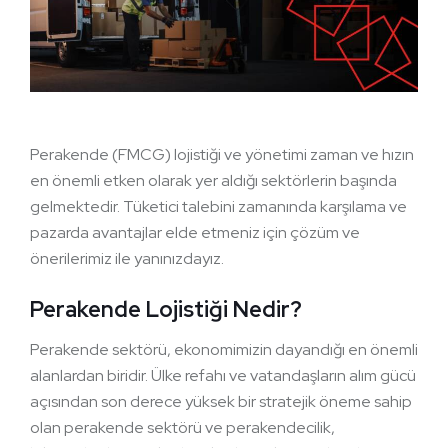
Perakende (FMCG) lojistiği ve yönetimi zaman ve hızın
en önemli etken olarak yer aldığı sektörlerin başında
gelmektedir. Tüketici talebini zamanında karşılama ve
pazarda avantajlar elde etmeniz için çözüm ve
önerilerimiz ile yanınızdayız.
Perakende Lojistiği Nedir?
Perakende sektörü, ekonomimizin dayandığı en önemli
alanlardan biridir. Ülke refahı ve vatandaşların alım gücü
açısından son derece yüksek bir stratejik öneme sahip
olan perakende sektörü ve perakendecilik,