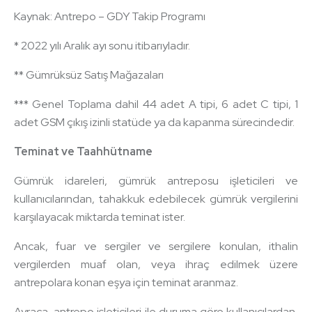
Kaynak: Antrepo – GDY Takip Programı
* 2022 yılı Aralık ayı sonu itibarıyladır.
** Gümrüksüz Satış Mağazaları
*** Genel Toplama dahil 44 adet A tipi, 6 adet C tipi, 1
adet GSM çıkış izinli statüde ya da kapanma sürecindedir.
Teminat ve Taahhütname
Gümrük idareleri, gümrük antreposu işleticileri ve
kullanıcılarından, tahakkuk edebilecek gümrük vergilerini
karşılayacak miktarda teminat ister.
Ancak, fuar ve sergiler ve sergilere konulan, ithalin
vergilerden muaf olan, veya ihraç edilmek üzere
antrepolara konan eşya için teminat aranmaz.
Ayraca, antrepo işleticileri ile duruma göre kullanıcılardan,