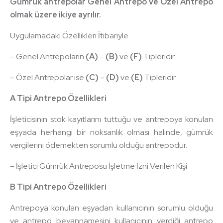
Gümrük antrepolar Genel Antrepo ve Özel Antrepo
olmak üzere ikiye ayrılır.
Uygulamadaki Özellikleri İtibariyle
– Genel Antrepoların
(A)
–
(B)
ve
(F)
Tipleridir.
– Özel Antrepolar ise
(C)
–
(D)
ve
(E)
Tipleridir.
A Tipi Antrepo Özellikleri
İşleticisinin stok kayıtlarını tuttuğu ve antrepoya konulan
eşyada herhangi bir noksanlık olması halinde, gümrük
vergilerini ödemekten sorumlu olduğu antrepodur.
– İşletici Gümrük Antreposu İşletme İzni Verilen Kişi
B Tipi Antrepo Özellikleri
Antrepoya konulan eşyadan kullanıcının sorumlu olduğu
ve antrepo beyannamesini kullanıcının verdiği antrepo