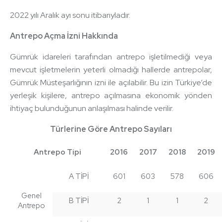
2022 yılı Aralık ayı sonu itibarıyladır.
Antrepo Açma İzni Hakkında
Gümrük idareleri tarafından antrepo işletilmediği veya
mevcut işletmelerin yeterli olmadığı hallerde antrepolar,
Gümrük Müsteşarlığının izni ile açılabilir. Bu izin Türkiye’de
yerleşik kişilere, antrepo açılmasına ekonomik yönden
ihtiyaç bulunduğunun anlaşılması halinde verilir.
Türlerine Göre Antrepo Sayıları
Antrepo Tipi
2016
2017
2018
2019
A TİPİ
601
603
578
606
Genel
B TİPİ
2
1
1
2
Antrepo