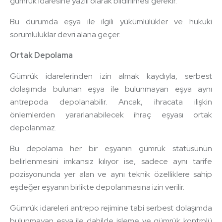
gümrük idaresine yazılı olarak bildirilmesi gerekir.
Bu durumda eşya ile ilgili yükümlülükler ve hukuki
sorumluluklar devri alana geçer.
Ortak Depolama
Gümrük idarelerinden izin almak kaydıyla, serbest
dolaşımda bulunan eşya ile bulunmayan eşya aynı
antrepoda depolanabilir. Ancak, ihracata ilişkin
önlemlerden yararlanabilecek ihraç eşyası ortak
depolanmaz.
Bu depolama her bir eşyanın gümrük statüsünün
belirlenmesini imkansız kılıyor ise, sadece aynı tarife
pozisyonunda yer alan ve aynı teknik özelliklere sahip
eşdeğer eşyanın birlikte depolanmasına izin verilir.
Gümrük idareleri antrepo rejimine tabi serbest dolaşımda
bulunmayan eşya ile dahilde işleme ve gümrük kontrolü