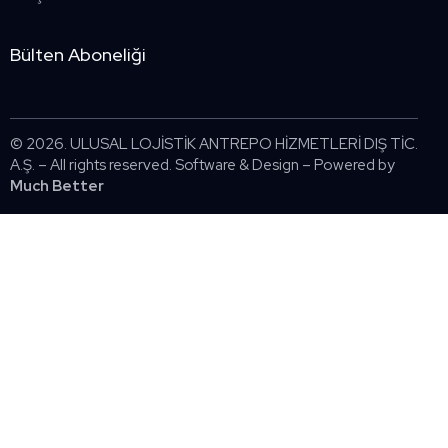
Bülten Aboneliği
© 2026. ULUSAL LOJİSTİK ANTREPO HİZMETLERİ DIŞ TİC.
A.Ş. – All rights reserved. Software & Design – Powered by
Much Better