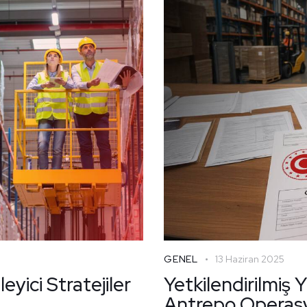
GENEL
13 Haziran 2025
eyici Stratejiler
Yetkilendirilmiş 
Antrepo Operasy